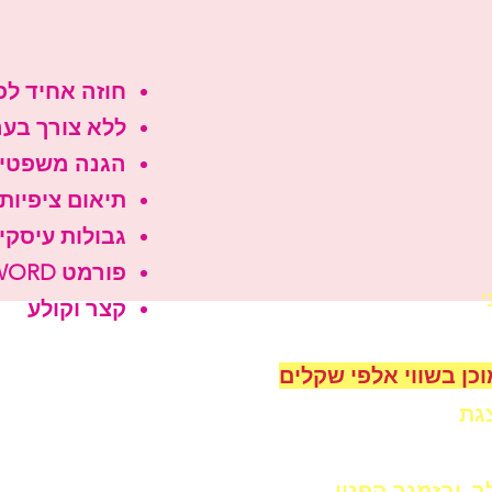
חוזה אחיד לכ
ללא צורך בער
הגנה משפטי
תיאום ציפיות
גבולות עיסקים
פורמט WORD
י
קצר וקולע
כן בשווי אלפי שקלים
גת
, ובזמנך הפנוי